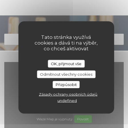
Objevte naše menu
Tato stránka využívá
OBJEVTE NAŠE MENU
cookies a dává ti na výběr,
co chceš aktivovat
OK, přijmout vše
Odmítnout všechny cookies
Přizpůsobit
Zásady ochrany osobních údajů
undefined
Waze Map je vypnutý.
Povolit