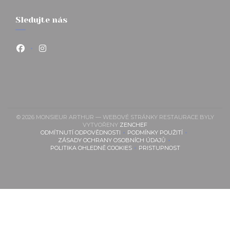
Sledujte nás
Facebook ((otevře se v novém okně))
Instagram ((otevře se v novém okně))
© 2026 MONSIEUR ARTHUR — WEBOVÉ STRÁNKY RESTAURACE BYLY
((OTEVŘE SE V NOVÉM OKNĚ
VYTVOŘENY
ZENCHEF
ODMÍTNUTÍ ODPOVĚDNOSTI
PODMÍNKY POUŽITÍ
((OTEVŘE SE V NOVÉM OKNĚ))
((OTEVŘE SE V NOVÉM O
ZÁSADY OCHRANY OSOBNÍCH ÚDAJŮ
((OTEVŘE SE V NOVÉM OKNĚ))
POLITIKA OHLEDNĚ COOKIES
PRISTUPNOST
((OTEVŘE SE V NOVÉM OKNĚ))
((OTEVŘE SE V NOVÉM O