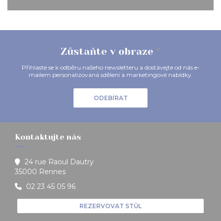
Zůstaňte v obraze
*
Přihlaste se k odběru našeho newsletteru a dostávejte od nás e-
mailem personalizovaná sdělení a marketingové nabídky.
ODEBÍRAT
Kontaktujte nás
24 rue Raoul Dautry
((otevře se v novém okně))
35000 Rennes
02 23 45 05 96
REZERVOVAT STŮL