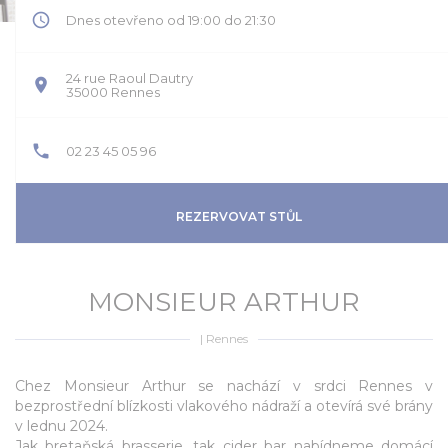
Dnes otevřeno od 19:00 do 21:30
24 rue Raoul Dautry
((otevře se v novém okně))
35000 Rennes
02 23 45 05 96
REZERVOVAT STŮL
MONSIEUR ARTHUR
|
Rennes
Chez Monsieur Arthur se nachází v srdci Rennes v
bezprostřední blízkosti vlakového nádraží a otevírá své brány
v lednu 2024.
Jak bretaňská brasserie, tak cider bar nabídneme domácí