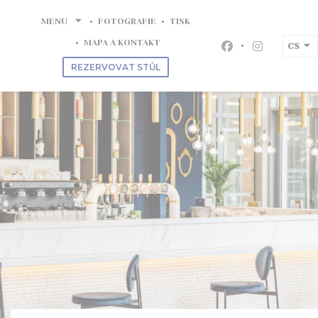
Panel pro správu cookies
MENU
FOTOGRAFIE
TISK
MAPA A KONTAKT
CS
Facebook ((otev
Instagram 
REZERVOVAT STŮL