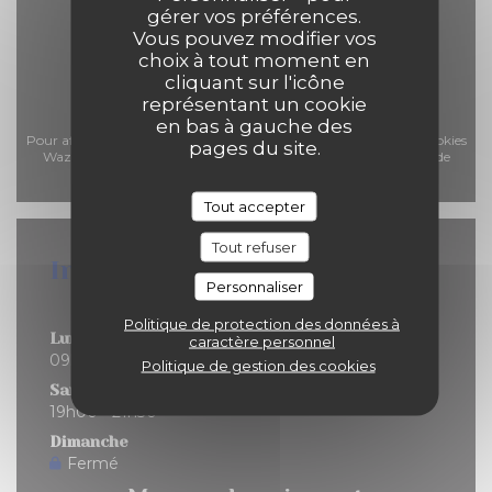
gérer vos préférences.
Vous pouvez modifier vos
choix à tout moment en
cliquant sur l'icône
représentant un cookie
en bas à gauche des
Pour afficher la carte interactive Waze, vous devez accepter les cookies
pages du site.
Waze Map (Google). Ces cookies peuvent collecter des données de
navigation et de localisation.
Autoriser
Tout accepter
Tout refuser
Infos pratiques
Personnaliser
Horaires
Politique de protection des données à
Lun
-
Ven
caractère personnel
09h00 - 21h30
Politique de gestion des cookies
Samedi
19h00 - 21h30
Dimanche
Fermé