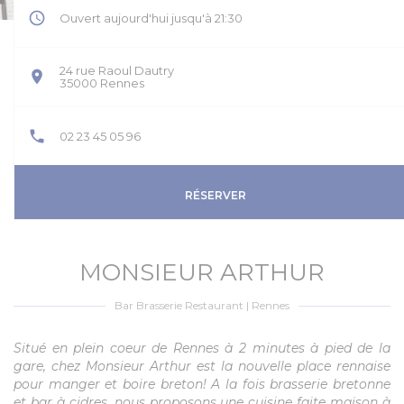
Ouvert aujourd'hui jusqu'à 21:30
24 rue Raoul Dautry
((ouvre une nouvelle fenêtre))
35000 Rennes
02 23 45 05 96
RÉSERVER
MONSIEUR ARTHUR
Bar Brasserie Restaurant
|
Rennes
Situé en plein coeur de Rennes à 2 minutes à pied de la
gare, chez Monsieur Arthur est la nouvelle place rennaise
pour manger et boire breton! A la fois brasserie bretonne
et bar à cidres, nous proposons une cuisine faite maison à