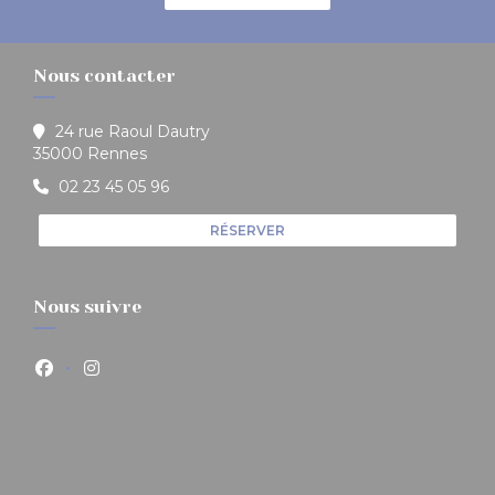
Nous contacter
24 rue Raoul Dautry
((ouvre une nouvelle fenêtre))
35000 Rennes
02 23 45 05 96
RÉSERVER
Nous suivre
Facebook ((ouvre une nouvelle fenêtre))
Instagram ((ouvre une nouvelle fenêtre))