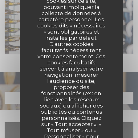
cookies sur ce site,
pouvant impliquer la
collecte de données à
caractère personnel. Les
cookies dits « nécessaires
» sont obligatoires et
installés par défaut.
D'autres cookies
facultatifs nécessitent
votre consentement. Ces
cookies facultatifs
servent à analyser votre
navigation, mesurer
l'audience du site,
Découvrir notre carte
proposer des
fonctionnalités (ex : en
DÉCOUVRIR NOTRE CARTE
lien avec les réseaux
sociaux) ou afficher des
publicités ou contenus
personnalisés. Cliquez
sur « Tout accepter », «
Tout refuser » ou «
Personnaliser » pour