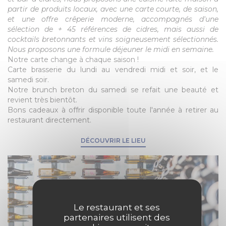
partir de produits locaux, avec une carte courte, de saison,
et une offre crêperie moderne, accompagnés d'une
sélection de + 45 références de cidres, mais aussi de
cocktails bretonnants et vins soigneusement sélectionnés.
Nous proposons une formule déjeuner le midi en semaine.
Notre carte change à chaque saison !
Carte brasserie du lundi au vendredi midi et soir, et le
samedi soir.
Notre brunch breton du samedi se refait une beauté et
revient très bientôt.
Bons cadeaux à offrir disponible toute l'année à retirer au
restaurant directement.
DÉCOUVRIR LE LIEU
Le restaurant et ses
partenaires utilisent des