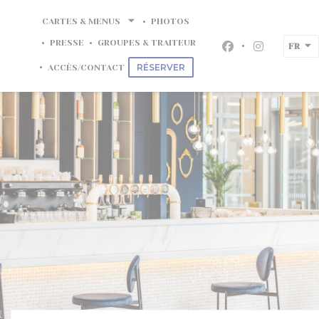
Personnalisation de vos choix en matière de cookies
CARTES & MENUS
PHOTOS
PRESSE
GROUPES & TRAITEUR
FR
Facebook ((ouvr
Instagram 
RÉSERVER
ACCÈS/CONTACT