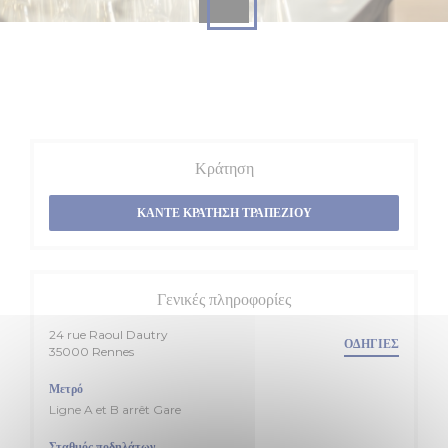
Κράτηση
ΚΆΝΤΕ ΚΡΆΤΗΣΗ ΤΡΑΠΕΖΙΟΎ
Γενικές πληροφορίες
24 rue Raoul Dautry
ΟΔΗΓΊΕΣ
((ανοίγει σε νέο παράθυρο))
35000 Rennes
Μετρό
Ligne A et B arrêt Gare
Σταθμός ποδηλάτων