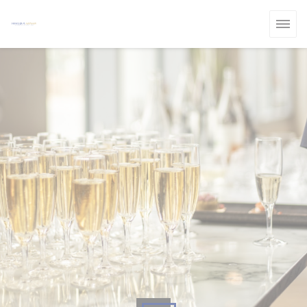
Πίνακας διαχείρισης "Μπισκότων" (Cookies)