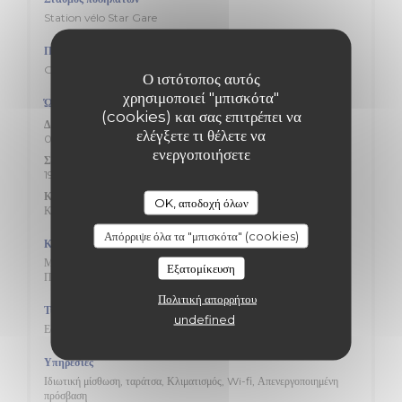
Station vélo Star Gare
Πάρκινγκ
Gare
Ο ιστότοπος αυτός
χρησιμοποιεί "μπισκότα"
Ώρες λειτουργίας
(cookies) και σας επιτρέπει να
Δ�
-
Π�
ελέγξετε τι θέλετε να
09:00 - 21:30
ενεργοποιήσετε
Σάββατο
19:00 - 21:30
Κυριακή
OK, αποδοχή όλων
Κλειστό
Απόρριψε όλα τα "μπισκότα" (cookies)
Κουζίνα
Μεσημεριανό, bretonne, Κρέπες, Σπιτικό, νωπού προϊόντος,
Εξατομίκευση
Παραδοσιακή κουζίνα
Πολιτική απορρήτου
Τύπος επιχείρησης
undefined
Εστιατόριο με μπαρ
Υπηρεσίες
Ιδιωτική μίσθωση, ταράτσα, Κλιματισμός, Wi-fi, Απενεργοποιημένη
πρόσβαση