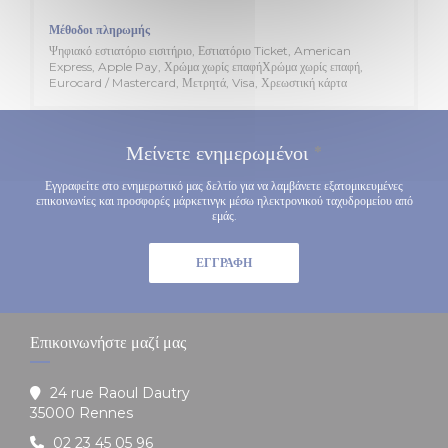
Μέθοδοι πληρωμής
Ψηφιακό εστιατόριο εισιτήριο, Εστιατόριο Ticket, American
Express, Apple Pay, Χρώμα χωρίς επαφήΧρώμα χωρίς επαφή,
Eurocard / Mastercard, Μετρητά, Visa, Χρεωστική κάρτα
Μείνετε ενημερωμένοι
*
Εγγραφείτε στο ενημερωτικό μας δελτίο για να λαμβάνετε εξατομικευμένες
επικοινωνίες και προσφορές μάρκετινγκ μέσω ηλεκτρονικού ταχυδρομείου από
εμάς.
ΕΓΓΡΑΦΉ
Επικοινωνήστε μαζί μας
24 rue Raoul Dautry
((ανοίγει σε νέο παράθυρο))
35000 Rennes
02 23 45 05 96